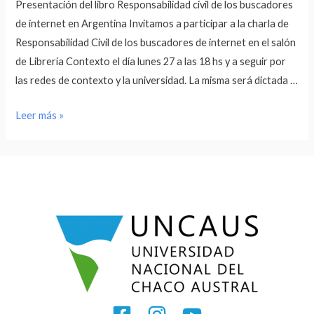
Presentación del libro Responsabilidad civil de los buscadores
de internet en Argentina Invitamos a participar a la charla de
Responsabilidad Civil de los buscadores de internet en el salón
de Librería Contexto el día lunes 27 a las 18 hs y a seguir por
las redes de contexto y la universidad. La misma será dictada …
Presentación
Leer más »
del
libro:
Responsabilidad
civil
de
los
buscadores
de
internet
en