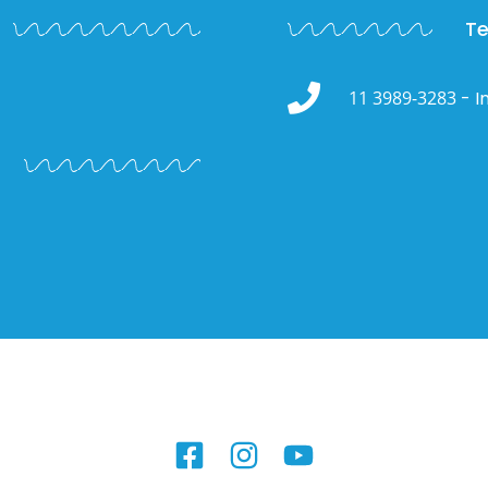
Te
11 3989-3283
- In