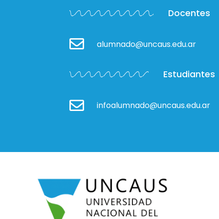
Docentes
alumnado@uncaus.edu.ar
Estudiantes
infoalumnado@uncaus.edu.ar