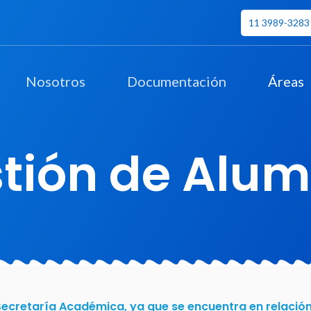
11 3989-3283
Nosotros
Documentación
Áreas
tión de Alu
 Secretaría Académica, ya que se encuentra en relación