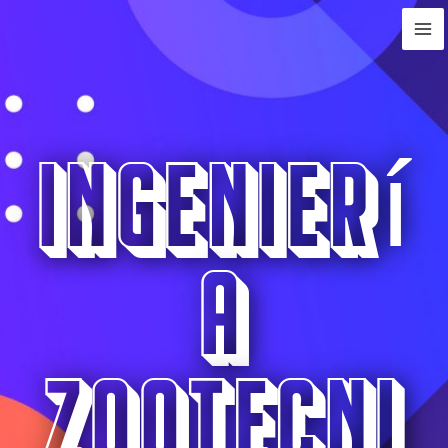
Ingenierí
a
Zootecni